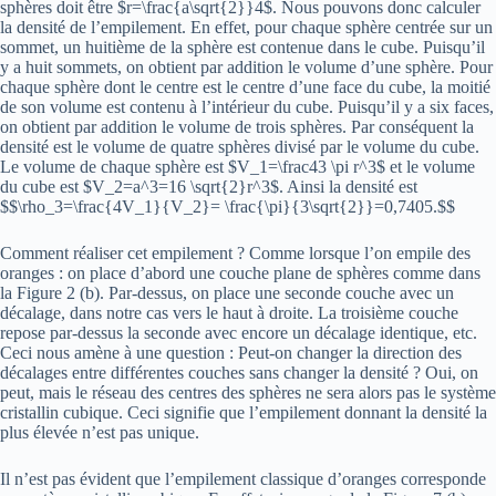
sphères doit être $r=\frac{a\sqrt{2}}4$. Nous pouvons donc calculer
la densité de l’empilement. En effet, pour chaque sphère centrée sur un
sommet, un huitième de la sphère est contenue dans le cube. Puisqu’il
y a huit sommets, on obtient par addition le volume d’une sphère. Pour
chaque sphère dont le centre est le centre d’une face du cube, la moitié
de son volume est contenu à l’intérieur du cube. Puisqu’il y a six faces,
on obtient par addition le volume de trois sphères. Par conséquent la
densité est le volume de quatre sphères divisé par le volume du cube.
Le volume de chaque sphère est $V_1=\frac43 \pi r^3$ et le volume
du cube est $V_2=a^3=16 \sqrt{2}r^3$. Ainsi la densité est
$$\rho_3=\frac{4V_1}{V_2}= \frac{\pi}{3\sqrt{2}}=0,7405.$$
Comment réaliser cet empilement ? Comme lorsque l’on empile des
oranges : on place d’abord une couche plane de sphères comme dans
la Figure 2 (b). Par-dessus, on place une seconde couche avec un
décalage, dans notre cas vers le haut à droite. La troisième couche
repose par-dessus la seconde avec encore un décalage identique, etc.
Ceci nous amène à une question : Peut-on changer la direction des
décalages entre différentes couches sans changer la densité ? Oui, on
peut, mais le réseau des centres des sphères ne sera alors pas le système
cristallin cubique. Ceci signifie que l’empilement donnant la densité la
plus élevée n’est pas unique.
Il n’est pas évident que l’empilement classique d’oranges corresponde