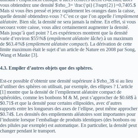
vous obtiendrez une densité $\rho_3= \frac{\pi}{3\sqrt{2}}=0,7405.$
Mais si vous êtes pressé et jetez rapidement les oranges dans la caisse,
quelle densité obtiendrez-vous ? C’est ce que l’on appelle
l’empilement
aléatoire
. Bien sûr, la densité ne sera jamais la même. En effet, si vous
secouez votre caisse, vous allez certainement augmenter la densité.
Mais jusqu’à quel point ? Les expériences montrent que la densité
varie d’environ $55\%$ (
empilement aléatoire lâche
) à un maximum
de $63.4\%$ (
empilement aléatoire compact
). La dérivation de cette
limite maximum était le sujet d’un article de Nature en 2008 par Song,
Wang et Maske [3].
4.3. Empiler d’autres objets que des sphères.
Est-ce possible d’obtenir une densité supérieure à $\rho_3$ si au lieu
d’utiliser des sphères on utilisait, par exemple, des ellipses ? L’article
[1] montre que la densité de l’empilement aléatoire compact de
sphéroïdes, comme les bonbons M & M, peut s’approcher de $0.68$ à
$0.71$ et que la densité pour certains ellipsoïdes, avec d’autres
rapports entre les longueurs des axes de l’ellipse, peut même approcher
$0.74$. Les densités des empilements aléatoires sont importantes pour
l’industrie lorsque l’emballage de produits identiques (des bonbons ou
des pilules par exemple) est automatique. En particulier, la densité peut
changer pendant le transport.