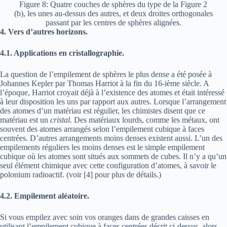
Figure 8: Quatre couches de sphères du type de la Figure 2
(b), les unes au-dessus des autres, et deux droites orthogonales
passant par les centres de sphères alignées.
4. Vers d’autres horizons.
4.1. Applications en cristallographie.
La question de l’empilement de sphères le plus dense a été posée à
Johannes Kepler par Thomas Harriot à la fin du 16-ième siècle. A
l’époque, Harriot croyait déjà à l’existence des atomes et était intéressé
à leur disposition les uns par rapport aux autres. Lorsque l’arrangement
des atomes d’un matériau est régulier, les chimistes disent que ce
matériau est un
cristal
. Des matériaux lourds, comme les métaux, ont
souvent des atomes arrangés selon l’empilement cubique à faces
centrées. D’autres arrangements moins denses existent aussi. L’un des
empilements réguliers les moins denses est le simple empilement
cubique où les atomes sont situés aux sommets de cubes. Il n’y a qu’un
seul élément chimique avec cette configuration d’atomes, à savoir le
polonium radioactif. (voir [4] pour plus de détails.)
4.2. Empilement aléatoire.
Si vous empilez avec soin vos oranges dans de grandes caisses en
utilisant l’empilement cubique à faces centrées décrit ci-dessus, alors