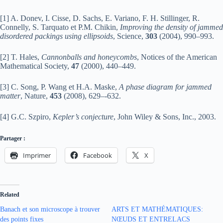
[1] A. Donev, I. Cisse, D. Sachs, E. Variano, F. H. Stillinger, R.
Connelly, S. Tarquato et P.M. Chikin,
Improving the density of jammed
disordered packings using ellipsoids
, Science,
303
(2004), 990–993.
[2] T. Hales,
Cannonballs and honeycombs
, Notices of the American
Mathematical Society,
47
(2000), 440–449.
[3] C. Song, P. Wang et H.A. Maske,
A phase diagram for jammed
matter
, Nature,
453
(2008), 629–-632.
[4] G.C. Szpiro,
Kepler’s conjecture
, John Wiley & Sons, Inc., 2003.
Partager :
Imprimer
Facebook
X
Related
Banach et son microscope à trouver
ARTS ET MATHÉMATIQUES:
des points fixes
NŒUDS ET ENTRELACS