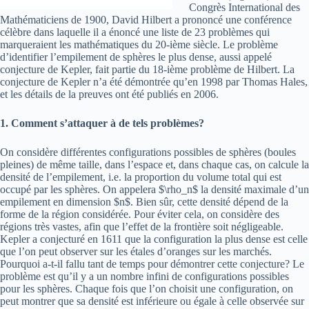
Congrès International des
Mathématiciens de 1900, David Hilbert a prononcé une conférence
célèbre dans laquelle il a énoncé une liste de 23 problèmes qui
marqueraient les mathématiques du 20-ième siècle. Le problème
d’identifier l’empilement de sphères le plus dense, aussi appelé
conjecture de Kepler, fait partie du 18-ième problème de Hilbert. La
conjecture de Kepler n’a été démontrée qu’en 1998 par Thomas Hales,
et les détails de la preuves ont été publiés en 2006.
1. Comment s’attaquer à de tels problèmes?
On considère différentes configurations possibles de sphères (boules
pleines) de même taille, dans l’espace et, dans chaque cas, on calcule la
densité de l’empilement, i.e. la proportion du volume total qui est
occupé par les sphères. On appelera $\rho_n$ la densité maximale d’un
empilement en dimension $n$. Bien sûr, cette densité dépend de la
forme de la région considérée. Pour éviter cela, on considère des
régions très vastes, afin que l’effet de la frontière soit négligeable.
Kepler a conjecturé en 1611 que la configuration la plus dense est celle
que l’on peut observer sur les étales d’oranges sur les marchés.
Pourquoi a-t-il fallu tant de temps pour démontrer cette conjecture? Le
problème est qu’il y a un nombre infini de configurations possibles
pour les sphères. Chaque fois que l’on choisit une configuration, on
peut montrer que sa densité est inférieure ou égale à celle observée sur