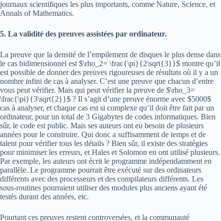
journaux scientifiques les plus importants, comme Nature, Science, et
Annals of Mathematics.
5. La validité des preuves assistées par ordinateur.
La preuve que la densité de l’empilement de disques le plus dense dans
le cas bidimensionnel est $\rho_2= \frac{\pi}{2\sqrt{3}}$ montre qu’il
est possible de donner des preuves rigoureuses de résultats où il y a un
nombre infini de cas à analyser. C’est une preuve que chacun d’entre
vous peut vérifier. Mais qui peut vérifier la preuve de $\rho_3=
\frac{\pi}{3\sqrt{2}}$ ? Il s’agit d’une preuve énorme avec $5000$
cas à analyser, et chaque cas est si complexe qu’il doit être fait par un
ordinateur, pour un total de 3 Gigabytes de codes informatiques. Bien
sûr, le code est public. Mais ses auteurs ont eu besoin de plusieurs
années pour le construire. Qui donc a suffisamment de temps et de
talent pour vérifier tous les détails ? Bien sûr, il existe des stratégies
pour minimiser les erreurs, et Hales et Solomon en ont utilisé plusieurs.
Par exemple, les auteurs ont écrit le programme indépendamment en
parallèle. Le programme pourrait être exécuté sur des ordinateurs
différents avec des processeurs et des compilateurs différents. Les
sous-routines pourraient utiliser des modules plus anciens ayant été
testés durant des années, etc.
Pourtant ces preuves restent controversées, et la communauté