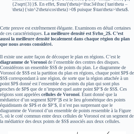
{2\sqrt{3}}$. En effet, $\mu'(\theta)=\frac34\frac{\tan\theta –
\theta}{\sin^2\theta\cos\theta}>0$ puisque $\tan\theta>\theta$.
Cette preuve est extrêmement élégante. Examinons en détail certaines
de ces caractéristiques.
La meilleure densité est $\rho_2$. C’est
aussi la meilleure densité localement dans chaque région du plan
que nous avons considéré.
Il existe une autre façon de découper le plan en régions. C’est le
diagramme de Voronoï
de l’ensemble des centres des disques.
Considérons un ensemble $S$ de points du plan. Le diagramme de
Voronoï de $S$ est la partition du plan en régions, chaque point $P$ de
$S$ correspondant à une région, de sorte que la région attachée à un
point $P$ donné est l’ensemble des points du plan qui sont plus
proches de $P$ que de n’importe quel autre point $P’$ de $S$. Ces
régions sont appelées
cellules de Voronoï
. Étant donné que la
médiatrice d’un segment $[PP’]$ est le lieu géométrique des points
équidistants de $P$ et de $P’$, il n’est pas surprenant que le
diagramme de Voronoï d’un ensemble de points ressemble à la Figure
5, où le coté commun entre deux cellules de Voronoï est un segment de
la médiatrice des deux points de $S$ associés aux deux cellules.