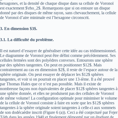
hexagones, et la densité de chaque disque dans sa cellule de Voronoï
est exactement $\rho_2$. Remarquons que si on entoure un disque
donné par des disques de même rayon, sans chevauchement, la cellule
de Voronoï d’aire minimale est l’hexagone circonscrit.
3. En dimension $3$.
3.1. La difficulté du problème.
Il est naturel d’essayer de généraliser cette idée au cas tridimensionnel.
Le diagramme de Voronoï peut être défini comme précédemment. Ses
cellules fermées sont des polyèdres convexes. Entourons une sphère
par des sphères tangentes. On peut en positionner $12$. Mais
contrairement au cas en dimension $2$, il reste de l’espace autour de la
sphère originale. On peut essayer de déplacer les $12$ sphères
tangentes, et voir si on pourrait en placer une 13-ième. Il a été prouvé
par Thomas Hales que ce n’est pas possible. Mais il existe de
nombreuse façons non équivalentes de placer $12$ sphères tangentes à
une sphère donnée, et elles ne produisent pas des cellules de Voronoï
de même volume! La configuration optimale pour minimiser le volume
de la cellule de Voronoï consiste à faire en sorte que les $12$ sphères
tangentes à la sphère originale soient tangentes à celle-ci aux sommets
de son dodécaèdre inscrit (Figure 6 (a)). Ceci a été conjecturé par Fejer
Tóth dans les années 1940 et finalement démontré par un étudiant de