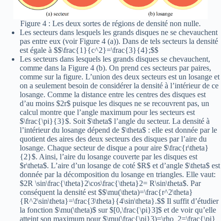
Figure 4 : Les deux sortes de régions de densité non nulle.
Les secteurs dans lesquels les grands disques ne se chevauchent
pas entre eux (voir Figure 4 (a)). Dans de tels secteurs la densité
est égale à $$\frac{1}{c^2}=\frac{3}{4};$$
Les secteurs dans lesquels les grands disques se chevauchent,
comme dans la Figure 4 (b). On prend ces secteurs par paires,
comme sur la figure. L’union des deux secteurs est un losange et
on a seulement besoin de considérer la densité à l’intérieur de ce
losange. Comme la distance entre les centres des disques est
d’au moins $2r$ puisque les disques ne se recouvrent pas, un
calcul montre que l’angle maximum pour les secteurs est
$\frac{\pi}{3}$. Soit $\theta$ l’angle du secteur. La densité à
l’intérieur du losange dépend de $\theta$ : elle est donnée par le
quotient des aires des deux secteurs des disques par l’aire du
losange. Chaque secteur de disque a pour aire $\frac{r\theta}
{2}$. Ainsi, l’aire du losange couverte par les disques est
$r\theta$. L’aire d’un losange de coté $R$ et d’angle $\theta$ est
donnée par la décomposition du losange en triangles. Elle vaut:
$2R \sin\frac{\theta}2\cos\frac{\theta}2= R\sin\theta$. Par
conséquent la densité est $$\mu(\theta)=\frac{r^2\theta}
{R^2\sin\theta}=\frac{3\theta}{4\sin\theta}.$$ Il suffit d’étudier
la fonction $\mu(\theta)$ sur $[0,\frac{\pi}3]$ et de voir qu’elle
atteint son maximum pour $\mu(\frac{\pi}3)=\rho_2=\frac{\pi}