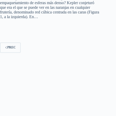
empaquetamiento de esferas más denso? Kepler conjeturó
que era el que se puede ver en las naranjas en cualquier
frutería, denominado red cúbica centrada en las caras (Figura
1, a la izquierda). En…
PREC