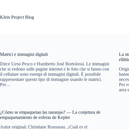
Salta
al
contenuto
Klein Project Blog
Matrici e immagini digitali
La st
ellitt
Dirce Uesu Pesco e Humberto José Bortolossi. Le immagini
che si vedono sulle pagine internet e le foto che si fanno con
Origi
il cellulare sono esempi di immagini digitali. É possibile
hanno
rappresentare questo tipo di immagine usando le matrici.
neces
Per…
Per e
area
¿Cómo se empaquetan las naranjas? — La conjetura de
empaquetamiento de esferas de Kepler
Autor original: Christiane Rousseau. ¿Cuál es el