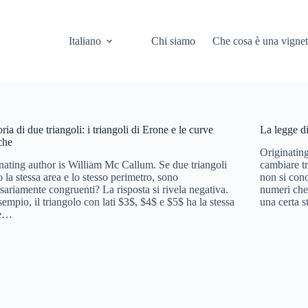
Italiano
Chi siamo
Che cosa è una vignet
oria di due triangoli: i triangoli di Erone e le curve
La legge di
iche
Originatin
nating author is William Mc Callum. Se due triangoli
cambiare tr
 la stessa area e lo stesso perimetro, sono
non si cono
sariamente congruenti? La risposta si rivela negativa.
numeri che
sempio, il triangolo con lati $3$, $4$ e $5$ ha la stessa
una certa 
 e…