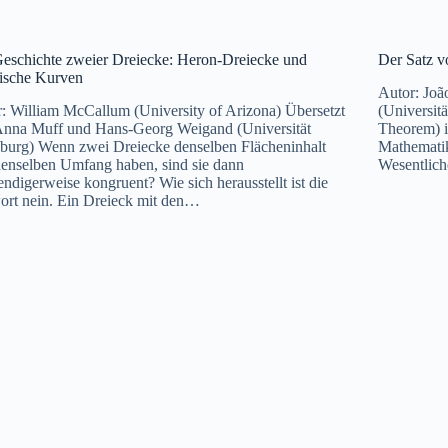
eschichte zweier Dreiecke: Heron-Dreiecke und
Der Satz v
tische Kurven
Autor: Joã
: William McCallum (University of Arizona) Übersetzt
(Universit
Anna Muff und Hans-Georg Weigand (Universität
Theorem) i
urg) Wenn zwei Dreiecke denselben Flächeninhalt
Mathematik
enselben Umfang haben, sind sie dann
Wesentlic
ndigerweise kongruent? Wie sich herausstellt ist die
rt nein. Ein Dreieck mit den…