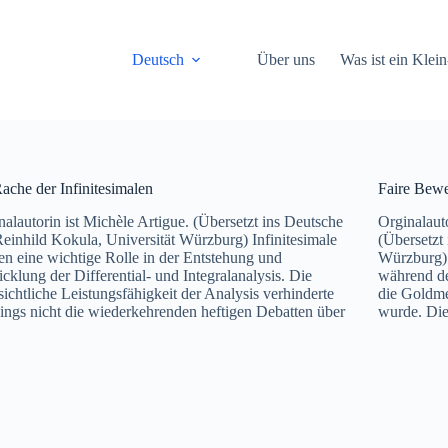
Deutsch
Über uns
Was ist ein Klein
ache der Infinitesimalen
Faire Bewe
nalautorin ist Michèle Artigue. (Übersetzt ins Deutsche
Orginalaut
einhild Kokula, Universität Würzburg) Infinitesimale
(Übersetzt
ten eine wichtige Rolle in der Entstehung und
Würzburg) 
cklung der Differential- und Integralanalysis. Die
während d
sichtliche Leistungsfähigkeit der Analysis verhinderte
die Goldme
dings nicht die wiederkehrenden heftigen Debatten über
wurde. Di
…