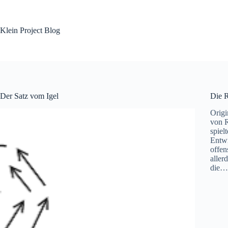
Skip
to
content
Klein Project Blog
Der Satz vom Igel
Die R
Origi
von R
spiel
Entwi
offen
aller
die