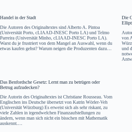
Handel in der Stadt
Die G
Ellip
Die Autoren des Originaltextes sind Alberto A. Pintoa
(Universität Porto, cLIAAD-INESC Porto LA) und Telmo
Autor
Parreira (Universität Minho, cLIAAD-INESC Porto LA).
von 
Warst du je frustriert von dem Mangel an Auswahl, wenn du
Würzb
etwas kaufen gehst? Warum neigen die Produzenten dazu…
und d
notwe
Antwo
Das Benfordsche Gesetz: Lernt man zu betrügen oder
Betrug aufzudecken?
Die Autorin des Originaltextes ist Christiane Rousseau. Vom
Englischen ins Deutsche übersetzt von Katrin Wörler-Veh
(Universität Würzburg) Es erweist sich als sehr riskant, zu
viele Zahlen in irgendwelchen Finanzaufstellungen zu
ändern, wenn man sich nicht ein bisschen mit Mathematik
auskennt.…