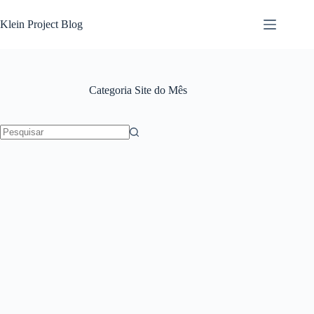
Pular
para
Klein Project Blog
o
conteúdo
Categoria
Site do Mês
Sem
resultados