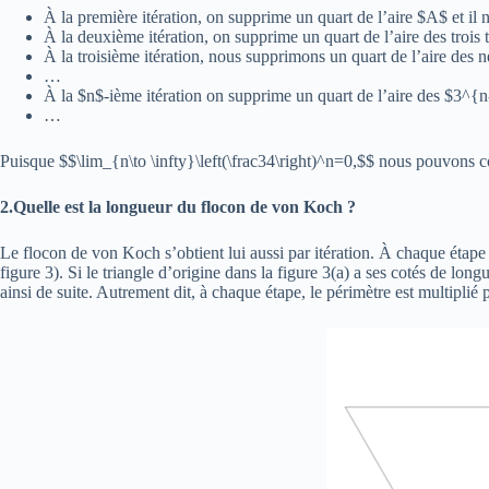
À la première itération, on supprime un quart de l’aire $A$ et i
À la deuxième itération, on supprime un quart de l’aire des trois
À la troisième itération, nous supprimons un quart de l’aire des 
…
À la $n$-ième itération on supprime un quart de l’aire des $3^{
…
Puisque $$\lim_{n\to \infty}\left(\frac34\right)^n=0,$$ nous pouvons con
2.Quelle est la longueur du flocon de von Koch ?
Le flocon de von Koch s’obtient lui aussi par itération. À chaque étape
figure 3). Si le triangle d’origine dans la figure 3(a) a ses cotés de long
ainsi de suite. Autrement dit, à chaque étape, le périmètre est multiplié