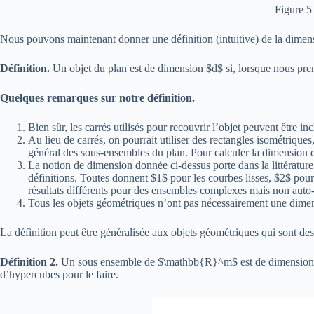
Figure 5 
Nous pouvons maintenant donner une définition (intuitive) de la dimens
Définition.
Un objet du plan est de dimension $d$ si, lorsque nous preno
Quelques remarques sur notre définition.
Bien sûr, les carrés utilisés pour recouvrir l’objet peuvent être in
Au lieu de carrés, on pourrait utiliser des rectangles isométriques
général des sous-ensembles du plan. Pour calculer la dimension du 
La notion de dimension donnée ci-dessus porte dans la littératu
définitions. Toutes donnent $1$ pour les courbes lisses, $2$ pour 
résultats différents pour des ensembles complexes mais non auto-
Tous les objets géométriques n’ont pas nécessairement une dimens
La définition peut être généralisée aux objets géométriques qui sont 
Définition 2.
Un sous ensemble de $\mathbb{R}^m$ est de dimension $d$
d’hypercubes pour le faire.