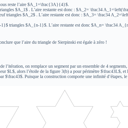
l nous reste l’aire $A_1=\frac{3A}{4}$.
 triangles $A_1$ . L’aire restante est donc : $A_2= \frac34 A_1=\left(\f
neuf triangles $A_2$ . L’aire restante est donc : $A_3= \frac34 A_2=\lef
n-1}$ triangles $A_{n-1}$. L’aire restante est donc $A_n= \frac34 A_{n
clure que l’aire du triangle de Sierpinski est égale à zéro !
 de l’itération, on remplace un segment par un ensemble de 4 segments, 
ueur $L$, alors l’étoile de la figure 3(b) a pour périmètre $\frac43L$, et 
 par $\frac43$. Puisque la construction comporte une infinité d’étapes, l