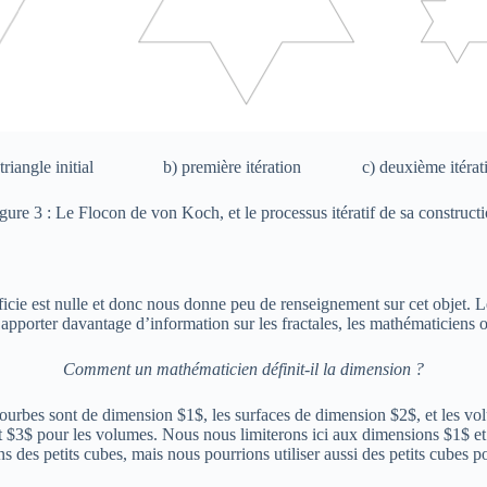
 triangle initial b) première itération c) deuxième itérat
gure 3 : Le Flocon de von Koch, et le processus itératif de sa construct
rficie est nulle et donc nous donne peu de renseignement sur cet objet. L
apporter davantage d’information sur les fractales, les mathématiciens o
Comment un mathématicien définit-il la dimension ?
courbes sont de dimension $1$, les surfaces de dimension $2$, et les 
t $3$ pour les volumes. Nous nous limiterons ici aux dimensions $1$ et
ns des petits cubes, mais nous pourrions utiliser aussi des petits cubes p