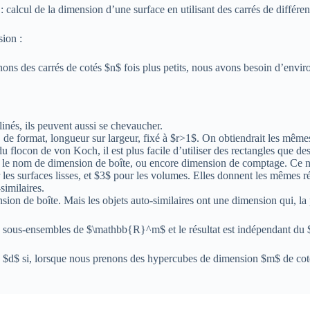
: calcul de la dimension d’une surface en utilisant des carrés de différent
ion :
ns des carrés de cotés $n$ fois plus petits, nous avons besoin d’environ
clinés, ils peuvent aussi se chevaucher.
, de format, longueur sur largeur, fixé à $r>1$. On obtiendrait les mêmes
flocon de von Koch, il est plus facile d’utiliser des rectangles que des
re le nom de dimension de boîte, ou encore dimension de comptage. Ce n’
les surfaces lisses, et $3$ pour les volumes. Elles donnent les mêmes ré
similaires.
ion de boîte. Mais les objets auto-similaires ont une dimension qui, la 
des sous-ensembles de $\mathbb{R}^m$ et le résultat est indépendant du
 si, lorsque nous prenons des hypercubes de dimension $m$ de coté $