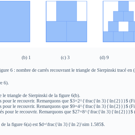
) (b) 1 (c) 3 (d) 9 (e)
igure 6 : nombre de carrés recouvrant le triangle de Sierpinski tracé en (
e 6).
e le triangle de Sierpinski de la figure 6(b).
rrés pour le recouvrir. Remarquons que $3=2^{\frac{\ln 3}{\ln{2}}}$ (Fi
rrés pour le recouvrir. Remarquons que $9=4^{\frac{\ln 3}{\ln{2}}}$ (Fi
arrés pour le recouvrir. Remarquons que $27=8^{\frac{\ln 3}{\ln{2}}}$ (
 de la figure 6(a) est $d=\frac{\ln 3}{\ln 2}\sim 1.585$.