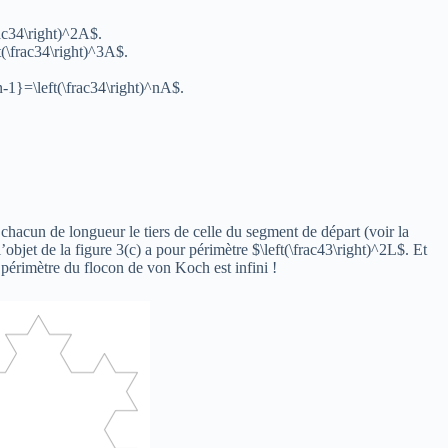
rac34\right)^2A$.
t(\frac34\right)^3A$.
-1}=\left(\frac34\right)^nA$.
chacun de longueur le tiers de celle du segment de départ (voir la
l’objet de la figure 3(c) a pour périmètre $\left(\frac43\right)^2L$. Et
e périmètre du flocon de von Koch est infini !