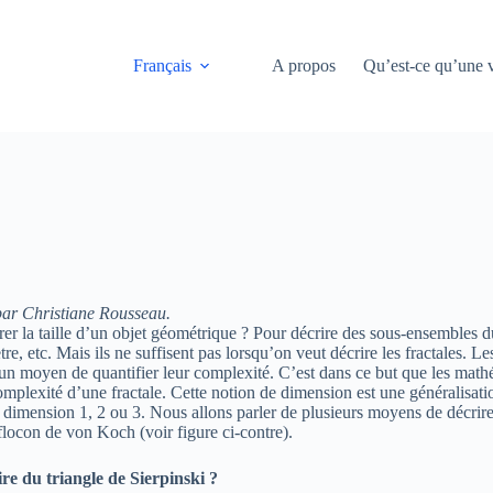
Français
A propos
Qu’est-ce qu’une v
 par Christiane Rousseau.
 la taille d’un objet géométrique ? Pour décrire des sous-ensembles du
tre, etc. Mais ils ne suffisent pas lorsqu’on veut décrire les fractales. 
un moyen de quantifier leur complexité. C’est dans ce but que les math
mplexité d’une fractale. Cette notion de dimension est une généralisatio
dimension 1, 2 ou 3. Nous allons parler de plusieurs moyens de décrire 
 flocon de von Koch (voir figure ci-contre).
aire du triangle de Sierpinski ?