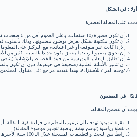
أولا : في الشكل
يجب على المقالة القصيرة
أن تكون قصيرة (10 صفحات، وعلى العموم أقل من 6 صفحات ).
أن تكون مكتوبة بشكل يعرض بوضوح مضمونها، وذلك بأسلوب قصصي 
إلا إذا كانت غير متوقعة أو غير اعتيادية، مع التركيز على المعلوم
أن تحويَ مضمونا رياضيا معتبرًا يكون جديدا بالنسبة لكثير من ا
أن تطابق المعايير المدرسية من حيث الخصائص الإنشائية (ينبغي 
أن تتميز بالأمانة العلمية (صحيحة في جوهرها، دون أن تكون بال
توجيه القراء للاستزادة، وهذا بتقديم مراجع (في متناول المعلمين
ثانيًا : في المضمون
يجب أن تتضمن المقالة:
فقرة تمهيدية تهدف إلى ترغيب المعلم في قراءة بقية المقالة، أو
نقطة رياضية (توضح سِمَة رياضية تتجاوز موضوع المقالة).
رابطًا بين البحث والتطبيقات المسجلة خلال الـ 100 سنة الأخيرة. من المرجح أن تكون للمواضيع خلفية تاريخية، لكنه لا ينبغي أن تكون لهذه الخلفية حصة الأسد في المقالة.