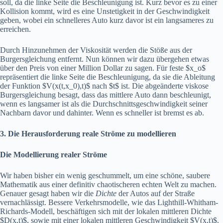
soll, da die linke Seite die Beschleunigung ist. Kurz bevor es zu einer
Kollision kommt, wird es eine Unstetigkeit in der Geschwindigkeit
geben, wobei ein schnelleres Auto kurz davor ist ein langsameres zu
erreichen.
Durch Hinzunehmen der Viskosität werden die Stöße aus der
Burgersgleichung entfernt. Nun können wir dazu übergehen etwas
über den Preis von einer Million Dollar zu sagen. Für feste $x_o$
repräsentiert die linke Seite die Beschleunigung, da sie die Ableitung
der Funktion $V(x(t,x_0),t)$ nach $t$ ist. Die abgeänderte viskose
Burgersgleichung besagt, dass das mittlere Auto dann beschleunigt,
wenn es langsamer ist als die Durchschnittsgeschwindigkeit seiner
Nachbarn davor und dahinter. Wenn es schneller ist bremst es ab.
3. Die Herausforderung reale Ströme zu modellieren
Die Modellierung realer Ströme
Wir haben bisher ein wenig geschummelt, um eine schöne, saubere
Mathematik aus einer definitiv chaotischeren echten Welt zu machen.
Genauer gesagt haben wir die
Dichte
der Autos auf der Straße
vernachlässigt. Bessere Verkehrsmodelle, wie das Lighthill-Whitham-
Richards-Modell, beschäftigen sich mit der lokalen mittleren Dichte
$D(x,t)$, sowie mit einer lokalen mittleren Geschwindigkeit $V(x,t)$.