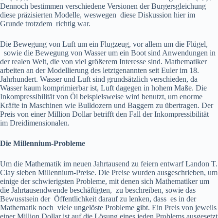
Dennoch bestimmen verschiedene Versionen der Burgersgleichung
diese präzisierten Modelle, weswegen diese Diskussion hier im
Grunde trotzdem richtig war.
Die Bewegung von Luft um ein Flugzeug, vor allem um die Flügel,
sowie die Bewegung von Wasser um ein Boot sind Anwendungen in
der realen Welt, die von viel größerem Interesse sind. Mathematiker
arbeiten an der Modellierung des letztgenannten seit Euler im 18.
Jahrhundert. Wasser und Luft sind grundsätzlich verschieden, da
Wasser kaum komprimierbar ist, Luft dagegen in hohem Maße. Die
Inkompressibilität von Öl beispielsweise wird benutzt, um enorme
Kräfte in Maschinen wie Bulldozern und Baggern zu übertragen. Der
Preis von einer Million Dollar betrifft den Fall der Inkompressibilität
im Dreidimensionalen.
Die Millennium-Probleme
Um die Mathematik im neuen Jahrtausend zu feiern entwarf Landon T.
Clay sieben Millennium-Preise. Die Preise wurden ausgeschrieben, um
einige der schwierigsten Probleme, mit denen sich Mathematiker um
die Jahrtausendwende beschäftigten, zu beschreiben, sowie das
Bewusstsein der Öffentlichkeit darauf zu lenken, dass es in der
Mathematik noch viele ungelöste Probleme gibt. Ein Preis von jeweils
einer Million Dollar ist auf die Lösung eines jeden Problems ausgesetzt