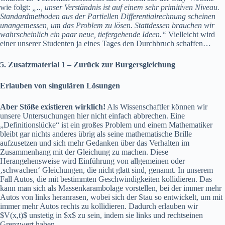
wie folgt:
„.., unser Verständnis ist auf einem sehr primitiven Niveau.
Standardmethoden aus der Partiellen Differentialrechnung scheinen
unangemessen, um das Problem zu lösen. Stattdessen brauchen wir
wahrscheinlich ein paar neue, tiefergehende Ideen.“
Vielleicht wird
einer unserer Studenten ja eines Tages den Durchbruch schaffen…
5. Zusatzmaterial 1 – Zurück zur Burgersgleichung
Erlauben von singulären Lösungen
Aber Stöße existieren wirklich!
Als Wissenschaftler können wir
unsere Untersuchungen hier nicht einfach abbrechen. Eine
„Definitionslücke“ ist ein großes Problem und einem Mathematiker
bleibt gar nichts anderes übrig als seine mathematische Brille
aufzusetzen und sich mehr Gedanken über das Verhalten im
Zusammenhang mit der Gleichung zu machen. Diese
Herangehensweise wird Einführung von allgemeinen oder
‚schwachen‘ Gleichungen, die nicht glatt sind, genannt. In unserem
Fall Autos, die mit bestimmten Geschwindigkeiten kollidieren. Das
kann man sich als Massenkarambolage vorstellen, bei der immer mehr
Autos von links heranrasen, wobei sich der Stau so entwickelt, um mit
immer mehr Autos rechts zu kollidieren. Dadurch erlauben wir
$V(x,t)$ unstetig in $x$ zu sein, indem sie links und rechtseinen
Grenzwert haben.