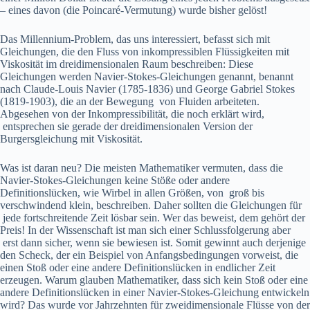
– eines davon (die Poincaré-Vermutung) wurde bisher gelöst!
Das Millennium-Problem, das uns interessiert, befasst sich mit
Gleichungen, die den Fluss von inkompressiblen Flüssigkeiten mit
Viskosität im dreidimensionalen Raum beschreiben: Diese
Gleichungen werden Navier-Stokes-Gleichungen genannt, benannt
nach Claude-Louis Navier (1785-1836) und George Gabriel Stokes
(1819-1903), die an der Bewegung von Fluiden arbeiteten.
Abgesehen von der Inkompressibilität, die noch erklärt wird,
entsprechen sie gerade der dreidimensionalen Version der
Burgersgleichung mit Viskosität.
Was ist daran neu? Die meisten Mathematiker vermuten, dass die
Navier-Stokes-Gleichungen keine Stöße oder andere
Definitionslücken, wie Wirbel in allen Größen, von groß bis
verschwindend klein, beschreiben. Daher sollten die Gleichungen für
jede fortschreitende Zeit lösbar sein. Wer das beweist, dem gehört der
Preis! In der Wissenschaft ist man sich einer Schlussfolgerung aber
erst dann sicher, wenn sie bewiesen ist. Somit gewinnt auch derjenige
den Scheck, der ein Beispiel von Anfangsbedingungen vorweist, die
einen Stoß oder eine andere Definitionslücken in endlicher Zeit
erzeugen. Warum glauben Mathematiker, dass sich kein Stoß oder eine
andere Definitionslücken in einer Navier-Stokes-Gleichung entwickeln
wird? Das wurde vor Jahrzehnten für zweidimensionale Flüsse von der