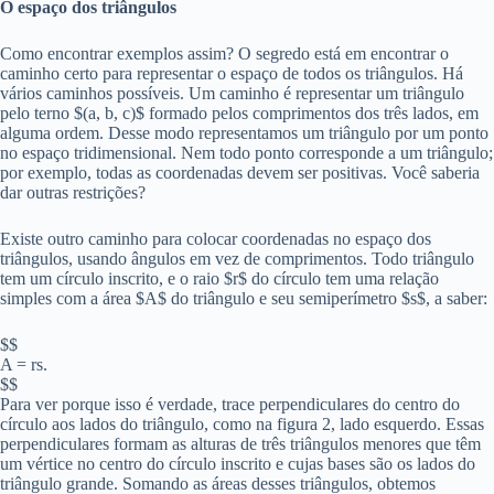
O espaço dos triângulos
Como encontrar exemplos assim? O segredo está em encontrar o
caminho certo para representar o espaço de todos os triângulos. Há
vários caminhos possíveis. Um caminho é representar um triângulo
pelo terno $(a, b, c)$ formado pelos comprimentos dos três lados, em
alguma ordem. Desse modo representamos um triângulo por um ponto
no espaço tridimensional. Nem todo ponto corresponde a um triângulo;
por exemplo, todas as coordenadas devem ser positivas. Você saberia
dar outras restrições?
Existe outro caminho para colocar coordenadas no espaço dos
triângulos, usando ângulos em vez de comprimentos. Todo triângulo
tem um círculo inscrito, e o raio $r$ do círculo tem uma relação
simples com a área $A$ do triângulo e seu semiperímetro $s$, a saber:
$$
A = rs.
$$
Para ver porque isso é verdade, trace perpendiculares do centro do
círculo aos lados do triângulo, como na figura 2, lado esquerdo. Essas
perpendiculares formam as alturas de três triângulos menores que têm
um vértice no centro do círculo inscrito e cujas bases são os lados do
triângulo grande. Somando as áreas desses triângulos, obtemos