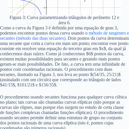
Figura 3: Curva parametrizando triângulos de perímetro 12 e
área 6.
Como a curva da Figura 3 é definida por uma equação de grau 3,
podemos encontrar pontos dessa curva usando o
método de tangentes e
secantes (método das duas secantes)
. Dois pontos da curva determinam
uma secante que corta a curva em mais um ponto; encontrar esse ponto
consiste em resolver uma equação do terceiro grau em $x$, da qual já
conhecemos duas raízes. Como já conhecemos $6$ pontos da curva,
existem muitas possibilidades para secantes e gerando mais pontos
geram-se mais possibilidades. De fato, a curva tem uma infinidade de
pontos com coordenadas racionais. O procedimento com duas
secantes, ilustrado na Figura 3, nos leva ao ponto $(54/35, 25/21)$
(assinalado com um círculo) que corresponde ao triângulo de lados
$41/15$, $101/21$ e $156/35$.
O procedimento usando secantes funciona para qualquer curva cúbica
no plano; tais curvas são chamadas curvas elípticas (não porque as
curvas são elipses, mas porque elas surgem no estudo de certa classe
de funções complexas chamadas funções elípticas). O procedimento
usando secantes permite definir uma estrutura de grupo no conjunto
dos pontos racionais de uma curva elíptica (isto é, pontos cujas
coordenadas são números racionais).