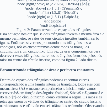
\node [right,above] at (2.20264, 1.82864) {$b$};
\node [above] at (1.5,1) {$\gamma$};
\node [left] at (1.5,.8) {$\beta$};
\node [right] at (1.5,1) {$\alpha$};
\end{scope}
\end{tikzpicture}
Figura 2: Parametrizando o espaço dos triângulos
Essa equação nos diz que se dois triângulos tiverem a mesma área e o
mesmo perímetro, os raios de seus círculos inscritos também serão
iguais. Então se estivermos procurando dois triângulos nessas
condições, nós os encontraremos dentre todos os triângulos
circunscritos a um círculo fixo. Em vez de usar comprimentos para
descrever esses triângulos, usaremos os ângulos formados pelos três
raios no centro do círculo inscrito, como na figura 2, lado direito.
Parametrizando triângulos de área e perímetro constantes
Dentro do espaço dos triângulos podemos encontrar curvas
correspondendo a uma família inteira de triângulos, todos eles com
mesma área $A$ e mesmo semiperímetro s. Inicialmente, vamos
escrever $s$ em função dos ângulos $\alpha$, $\beta$ e $\gamma$ e
do raio $r$ do círculo inscrito, como veremos a seguir. Os raios e as
retas que unem os vértices do triângulo ao centro do círculo inscrito
particionam esse triângulo em seis triângulos retângulos. Observando