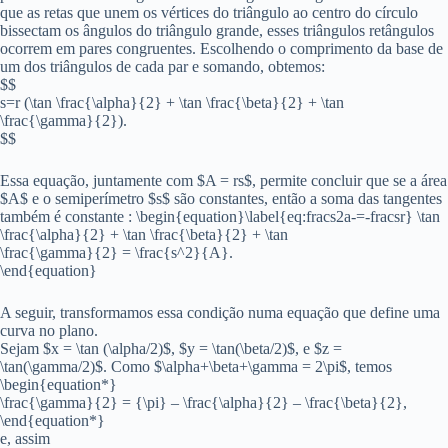
que as retas que unem os vértices do triângulo ao centro do círculo
bissectam os ângulos do triângulo grande, esses triângulos retângulos
ocorrem em pares congruentes. Escolhendo o comprimento da base de
um dos triângulos de cada par e somando, obtemos:
$$
s=r (\tan \frac{\alpha}{2} + \tan \frac{\beta}{2} + \tan
\frac{\gamma}{2}).
$$
Essa equação, juntamente com $A = rs$, permite concluir que se a área
$A$ e o semiperímetro $s$ são constantes, então a soma das tangentes
também é constante : \begin{equation}\label{eq:fracs2a-=-fracsr} \tan
\frac{\alpha}{2} + \tan \frac{\beta}{2} + \tan
\frac{\gamma}{2} = \frac{s^2}{A}.
\end{equation}
A seguir, transformamos essa condição numa equação que define uma
curva no plano.
Sejam $x = \tan (\alpha/2)$, $y = \tan(\beta/2)$, e $z =
\tan(\gamma/2)$. Como $\alpha+\beta+\gamma = 2\pi$, temos
\begin{equation*}
\frac{\gamma}{2} = {\pi} – \frac{\alpha}{2} – \frac{\beta}{2},
\end{equation*}
e, assim