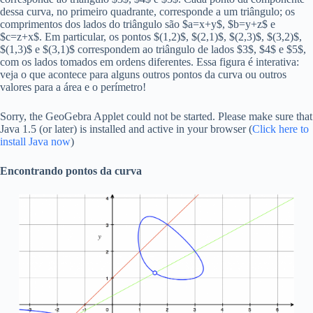
dessa curva, no primeiro quadrante, corresponde a um triângulo; os
comprimentos dos lados do triângulo são $a=x+y$, $b=y+z$ e
$c=z+x$. Em particular, os pontos $(1,2)$, $(2,1)$, $(2,3)$, $(3,2)$,
$(1,3)$ e $(3,1)$ correspondem ao triângulo de lados $3$, $4$ e $5$,
com os lados tomados em ordens diferentes. Essa figura é interativa:
veja o que acontece para alguns outros pontos da curva ou outros
valores para a área e o perímetro!
Sorry, the GeoGebra Applet could not be started. Please make sure that
Java 1.5 (or later) is installed and active in your browser (
Click here to
install Java now
)
Encontrando pontos da curva