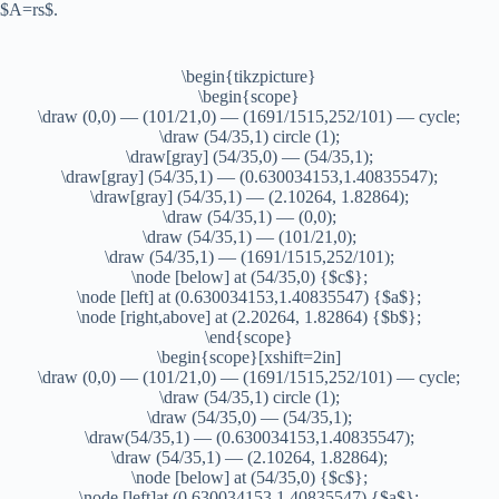
$A=rs$.
\begin{tikzpicture}
\begin{scope}
\draw (0,0) — (101/21,0) — (1691/1515,252/101) — cycle;
\draw (54/35,1) circle (1);
\draw[gray] (54/35,0) — (54/35,1);
\draw[gray] (54/35,1) — (0.630034153,1.40835547);
\draw[gray] (54/35,1) — (2.10264, 1.82864);
\draw (54/35,1) — (0,0);
\draw (54/35,1) — (101/21,0);
\draw (54/35,1) — (1691/1515,252/101);
\node [below] at (54/35,0) {$c$};
\node [left] at (0.630034153,1.40835547) {$a$};
\node [right,above] at (2.20264, 1.82864) {$b$};
\end{scope}
\begin{scope}[xshift=2in]
\draw (0,0) — (101/21,0) — (1691/1515,252/101) — cycle;
\draw (54/35,1) circle (1);
\draw (54/35,0) — (54/35,1);
\draw(54/35,1) — (0.630034153,1.40835547);
\draw (54/35,1) — (2.10264, 1.82864);
\node [below] at (54/35,0) {$c$};
\node [left]at (0.630034153,1.40835547) {$a$};