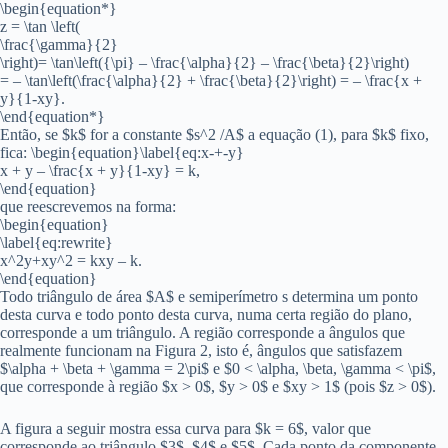
\begin{equation*}
z = \tan \left(
\frac{\gamma}{2}
\right)= \tan\left({\pi} – \frac{\alpha}{2} – \frac{\beta}{2}\right)
= – \tan\left(\frac{\alpha}{2} + \frac{\beta}{2}\right) = – \frac{x +
y}{1-xy}.
\end{equation*}
Então, se $k$ for a constante $s^2 /A$ a equação (1), para $k$ fixo,
fica: \begin{equation}\label{eq:x-+-y}
x + y – \frac{x + y}{1-xy} = k,
\end{equation}
que reescrevemos na forma:
\begin{equation}
\label{eq:rewrite}
x^2y+xy^2 = kxy – k.
\end{equation}
Todo triângulo de área $A$ e semiperímetro s determina um ponto
desta curva e todo ponto desta curva, numa certa região do plano,
corresponde a um triângulo. A região corresponde a ângulos que
realmente funcionam na Figura 2, isto é, ângulos que satisfazem
$\alpha + \beta + \gamma = 2\pi$ e $0 < \alpha, \beta, \gamma < \pi$,
que corresponde à região $x > 0$, $y > 0$ e $xy > 1$ (pois $z > 0$).
A figura a seguir mostra essa curva para $k = 6$, valor que
corresponde ao triângulo $3$, $4$ e $5$. Cada ponto da componente