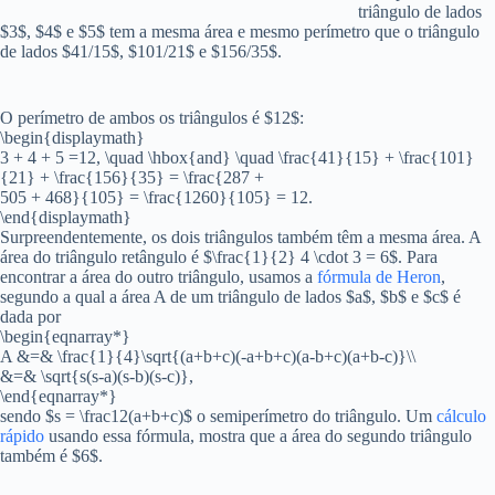
triângulo de lados
$3$, $4$ e $5$ tem a mesma área e mesmo perímetro que o triângulo
de lados $41/15$, $101/21$ e $156/35$.
O perímetro de ambos os triângulos é $12$:
\begin{displaymath}
3 + 4 + 5 =12, \quad \hbox{and} \quad \frac{41}{15} + \frac{101}
{21} + \frac{156}{35} = \frac{287 +
505 + 468}{105} = \frac{1260}{105} = 12.
\end{displaymath}
Surpreendentemente, os dois triângulos também têm a mesma área. A
área do triângulo retângulo é $\frac{1}{2} 4 \cdot 3 = 6$. Para
encontrar a área do outro triângulo, usamos a
fórmula de Heron
,
segundo a qual a área A de um triângulo de lados $a$, $b$ e $c$ é
dada por
\begin{eqnarray*}
A &=& \frac{1}{4}\sqrt{(a+b+c)(-a+b+c)(a-b+c)(a+b-c)}\\
&=& \sqrt{s(s-a)(s-b)(s-c)},
\end{eqnarray*}
sendo $s = \frac12(a+b+c)$ o semiperímetro do triângulo. Um
cálculo
rápido
usando essa fórmula, mostra que a área do segundo triângulo
também é $6$.