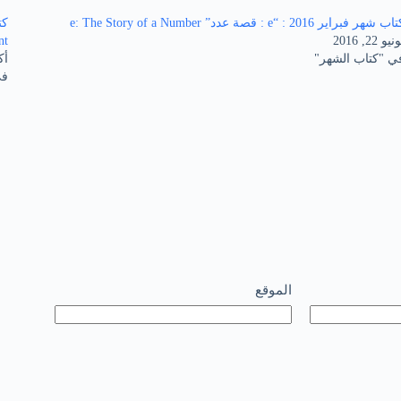
ب شهر فبراير 2016 : “e : قصة عدد” e: The Story of a Number
يو 22, 2016
t”
ي "كتاب الشهر"
أكتو
في
الموقع