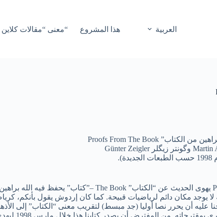
العربية
هذا المشروع
“معنى “مقالات كلاين 
كتاب” Proofs From The Book
).
كان پول إردوشPaul Erdos يهوى الحديث عن “الكتاب”
حنا عليه أن يحرر نصا أوليا (جد مبسط) لتقريب معنى “الكتاب” إلى ال
تأخر، يملأ 