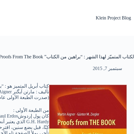
لتجاوز
لى
لمحتوى
Klein Project Blog
لكتاب المتميّز لهذا الشهر : “براهين من الكتاب” Proofs From The Book
سبتمبر 7, 2015
كتاب أبريل المتميز هو : “براهين من ال
تأليف : مارتن آيگنر Martin Aigner وگونتر زيگلر Günter Zeigler
(صدرت الطبعة الأولى عام 1998 حسب الطبعات الجديدة
من الطبعة الأولى :
G.H. Hardy الذي يعتبر أنه لا يوجد مكان دائم لرياضيات قبيحة. كما كان إردوش يقول بأنكم، كرياضيين، غير ملزمين بالإيمان بالله، بل مطالبين بالإيمان بـ”الكتاب”.
كنّا، قبل بضع سنين، اقتر