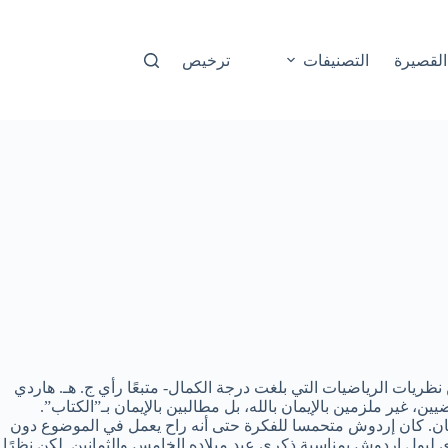
القصيرة
التصنيفات
ترخيص
 The Book –”كتاب” يحفظ فيه الله براهين نظريات الرياضيات التي بلغت درجة الكمال- متبعًا رأي ج. هـ. هاردي
أذهان. كان إردوش متحمسا للفكرة حتى أنه راح يعمل في الموضوع دون
الصفحة تلو الأخرى بمقترحاته. من المفترض أن يصدر كتابنا هذا خلال مارس 1998 ليهدى لپول إردوش بمناسبة ذكرى عيد ميلاده الخامس والثمانين. لكن نظرًا