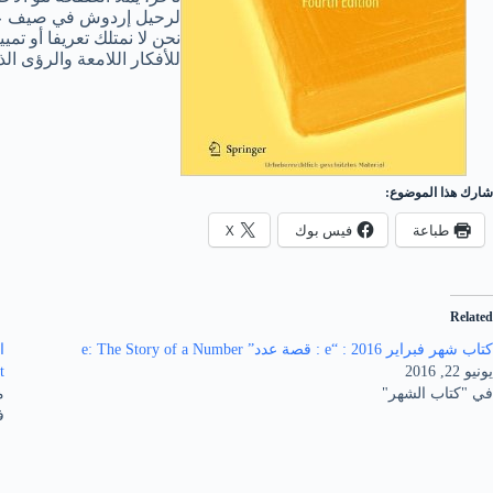
لرحيل إردوش في صيف عام 1997 لم يسجل اسمه في هذا الكتاب على أنه أحد مؤلفيه؛ وبدل ذلك أُهْد
نحن لا نمتلك تعريفا أو تمي
للأفكار اللامعة والرؤى ال
شارك هذا الموضوع:
طباعة
فيس بوك
X
Related
كتاب شهر فبراير 2016 : “e : قصة عدد” e: The Story of a Number
يونيو 22, 2016
t
في "كتاب الشهر"
ما
ف