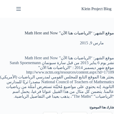
لتجاوز
لى
Klein Project Blog
لمحتوى
موقع الشهر: “الرياضيات هنا الآن” Math Here and Now
مارس 9, 2015
موقع الشهر: “الرياضيات هنا الآن” Math Here and Now
نشر يوم 6 يناير 2015 من قبل سارة سبونمان Sarah Spoenemann
موقع شهر ديسمبر 2014 : “الرياضيات هنا الآن”
http://www.nctm.org/resources/content.aspx?id=17109
يعتبَر هذا الموقع التابع للمجلس القومي لمدرسي الرياضيات (الأمريكي)
National Council of Teachers of Mathematics مصدرا ثريًا للمدارس
الثانوية. إنه يحتوي على مواضيع مُحَيَّنَة تستعرض أمثلة من رياضيات
عالمنا. يتضمن كل مثال من هذا القبيل عنوانا فرعيا، يحمل اسم
“الرياضيات” “The Maths”، يذهب بعيدا في التفاصيل الرياضية.
شارك هذا الموضوع: